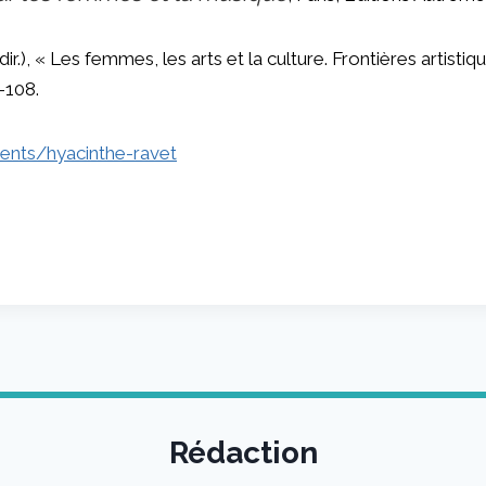
.), « Les femmes, les arts et la culture. Frontières artistiq
9-108.
ents/hyacinthe-ravet
Rédaction