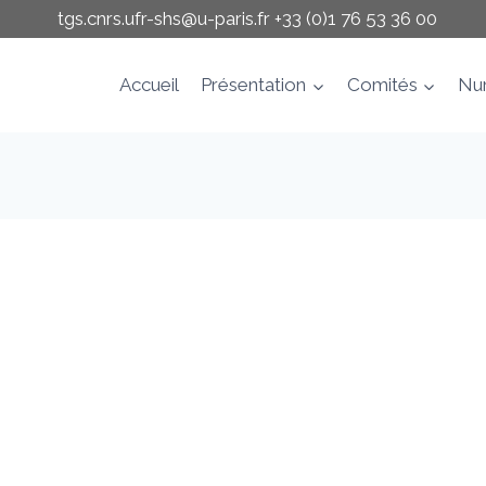
tgs.cnrs.ufr-shs@u-paris.fr
+33 (0)1 76 53 36 00
Accueil
Présentation
Comités
Nu