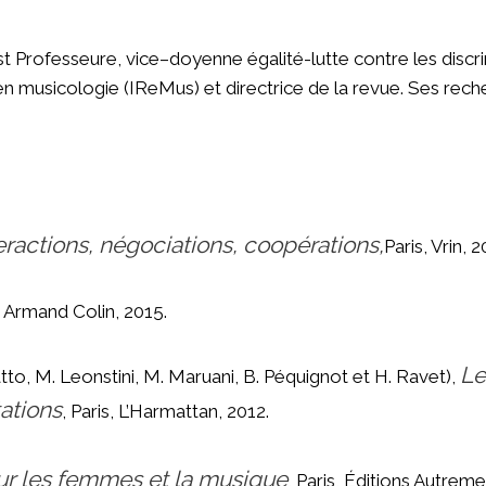
st Professeure,
vice
–
doyenne
égalité-lutte contre les disc
 en musicologie (IReMus) et directrice de la revue. Ses rec
nteractions, négociations, coopérations,
Paris, Vrin, 2
s, Armand Colin, 2015.
Le
o, M. Leonstini, M. Maruani, B. Péquignot et H. Ravet),
ations
, Paris, L’Harmattan, 2012.
ur les femmes et la musique
, Paris, Éditions Autreme