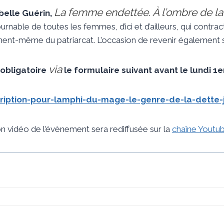
La femme endettée. À l’ombre de la
abelle Guérin,
nable de toutes les femmes, d’ici et d’ailleurs, qui contract
ent-même du patriarcat. L’occasion de revenir également su
via
 obligatoire
le formulaire suivant avant le lundi 1er
ription-pour-lamphi-du-mage-le-genre-de-la-dette-
on vidéo de l’évènement sera rediffusée sur la
chaîne Youtu