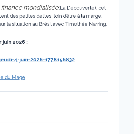
 finance mondialisée
(La Découverte), cet
ent des petites dettes, loin d’être à la marge,
r la situation au Brésil avec Timothée Narring.
 juin 2026 :
jeudi-4-juin-2026-1778156832
be du Mage