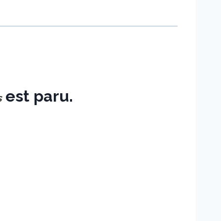
est paru.
s